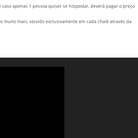
 caso apenas 1 pessoa quiser se hospedar, deverá pagar o preço
 e muito mais, servido exclusivamente em cada chalé através da