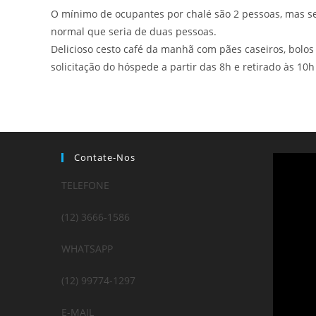
O mínimo de ocupantes por chalé são 2 pessoas, mas se
normal que seria de duas pessoas.
Delicioso cesto café da manhã com pães caseiros, bolos
solicitação do hóspede a partir das 8h e retirado às 10h
Contate-Nos
TELEFONE
(12) 3666-1586
WHATSAPP
(12) 99774-1297
E-MAIL